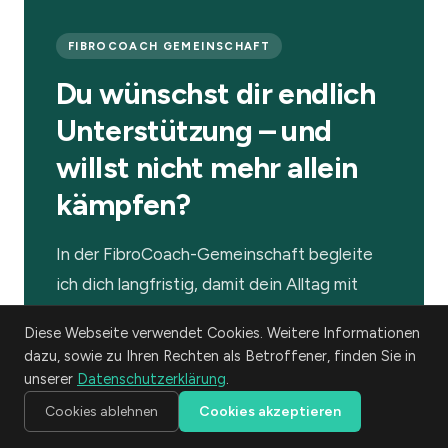
FIBROCOACH GEMEINSCHAFT
Du wünschst dir endlich
Unterstützung – und
willst nicht mehr allein
kämpfen?
In der FibroCoach-Gemeinschaft begleite
ich dich langfristig, damit dein Alltag mit
Fibromyalgie leichter wird. Dafür hast du
Diese Webseite verwendet Cookies. Weitere Informationen
Zugang zu einem Mitgliederbereich mit
dazu, sowie zu Ihren Rechten als Betroffener, finden Sie in
regelmäßig neuen Videos, Audios und
unserer
Datenschutzerklärung
.
Materialien und zu monatlichen Live-
Cookies ablehnen
Cookies akzeptieren
Webinaren – inklusive Aufzeichnungen aller